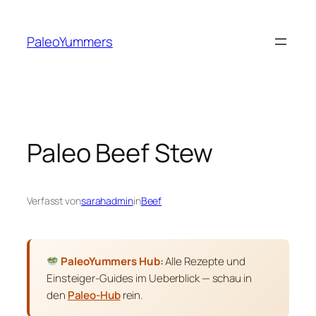
Zum
Inhalt
PaleoYummers
springen
Paleo Beef Stew
Verfasst von
sarahadmin
in
Beef
PaleoYummers Hub:
Alle Rezepte und
Einsteiger-Guides im Ueberblick — schau in
den
Paleo-Hub
rein.